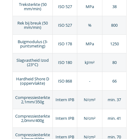
Treksterkte (50
ISO 527
MPa
38
mm/min)
Rek bij breuk (50
ISO 527
%
800
mm/min)
Buigmodulus (3-
ISO 178
MPa
1250
puntsmeting)
Slagvastheid Izod
ISO 180
kJ/m²
80
(23°C)
Hardheid Shore D
ISO 868
-
66
(oppervlakte)
Compressiesterkte
Intern IPB
N/cm²
min. 37
2,1mm/350g
Compressiesterkte
Intern IPB
N/cm²
min. 41
2,0mm/400g
Compressiesterkte
Intern IPB
N/cm²
min. 70