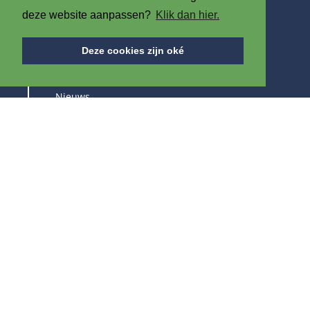
deze website aanpassen?
Klik dan hier.
OVER ONS
Deze cookies zijn oké
Over IPB
Nieuws
Vacatures
Beurzen
BLIJF OP DE HOOGTE VAN ONZE PRODUCTEN &
BEURZEN