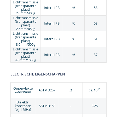
Lichttransmissie
(transparante
Intern IPB
%
58
plaat)
2,0mm/400g
Lichttransmissie
(transparante
Intern IPB
%
53
plaat)
2,5mm/450g
Lichttransmissie
(transparante
Intern IPB
%
51
plaat)
3,0mm/500g
Lichttransmissie
(transparante
Intern IPB
%
37
plaat)
4,0mm/1000g
ELECTRISCHE EIGENSCHAPPEN
Oppervlakte
13
ASTMD257
Ω
ca. 10
weerstand
Diëlektr.
konstante
ASTMD150
-
2,25
(bij 1 MHz)