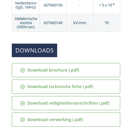
Verliesfactor
-4
ASTMD150
-
< 5 x 10
(tgδ, 1MHz)
Diëlektrische
sterkte
ASTMD149
kV/mm
70
(500V/sec)
DOWNLOADS
Download brochure (.pdf)
Download technische fiche (.pdf)
Download veiligheidsvoorschriften (.pdf)
Download verwerking (.pdf)