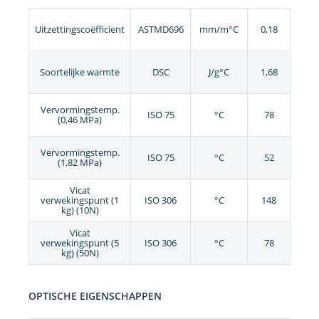
Uitzettingscoëfficient
ASTMD696
mm/m°C
0,18
Soortelijke warmte
DSC
J/g°C
1,68
Vervormingstemp.
ISO 75
°C
78
(0,46 MPa)
Vervormingstemp.
ISO 75
°C
52
(1,82 MPa)
Vicat
verwekingspunt (1
ISO 306
°C
148
kg) (10N)
Vicat
verwekingspunt (5
ISO 306
°C
78
kg) (50N)
OPTISCHE EIGENSCHAPPEN