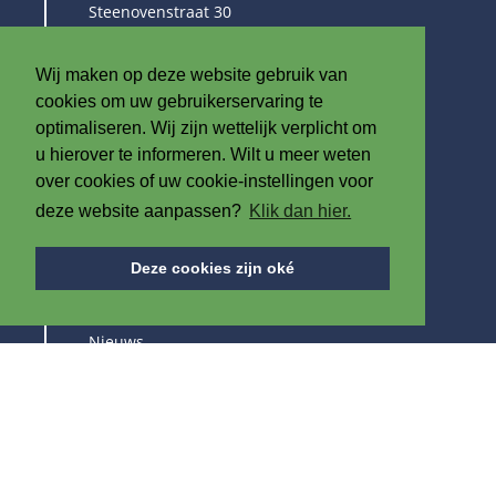
Steenovenstraat 30
8790 Waregem
België
Wij maken op deze website gebruik van
T
+32 (0)56 60 79 19
cookies om uw gebruikerservaring te
F +32 (0)56 61 08 85
optimaliseren. Wij zijn wettelijk verplicht om
u hierover te informeren. Wilt u meer weten
info@iplast.be
over cookies of uw cookie-instellingen voor
deze website aanpassen?
Klik dan hier.
OVER ONS
Deze cookies zijn oké
Over IPB
Nieuws
Vacatures
Beurzen
BLIJF OP DE HOOGTE VAN ONZE PRODUCTEN &