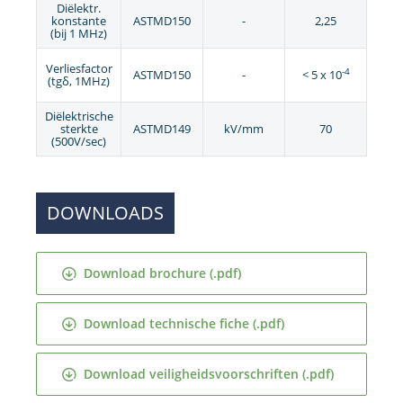
Diëlektr.
konstante
ASTMD150
-
2,25
(bij 1 MHz)
Verliesfactor
-4
ASTMD150
-
< 5 x 10
(tgδ, 1MHz)
Diëlektrische
sterkte
ASTMD149
kV/mm
70
(500V/sec)
DOWNLOADS
Download brochure (.pdf)
Download technische fiche (.pdf)
Download veiligheidsvoorschriften (.pdf)