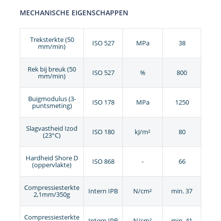
MECHANISCHE EIGENSCHAPPEN
Treksterkte (50
ISO 527
MPa
38
mm/min)
Rek bij breuk (50
ISO 527
%
800
mm/min)
Buigmodulus (3-
ISO 178
MPa
1250
puntsmeting)
Slagvastheid Izod
ISO 180
kJ/m²
80
(23°C)
Hardheid Shore D
ISO 868
-
66
(oppervlakte)
Compressiesterkte
Intern IPB
N/cm²
min. 37
2,1mm/350g
Compressiesterkte
Intern IPB
N/cm²
min. 41