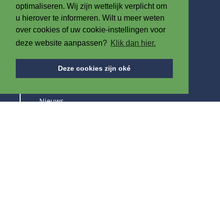
F +32 (0)56 61 08 85
optimaliseren. Wij zijn wettelijk verplicht om
u hierover te informeren. Wilt u meer weten
info@iplast.be
over cookies of uw cookie-instellingen voor
deze website aanpassen?
Klik dan hier.
OVER ONS
Deze cookies zijn oké
Over IPB
Nieuws
Vacatures
Beurzen
BLIJF OP DE HOOGTE VAN ONZE PRODUCTEN &
BEURZEN