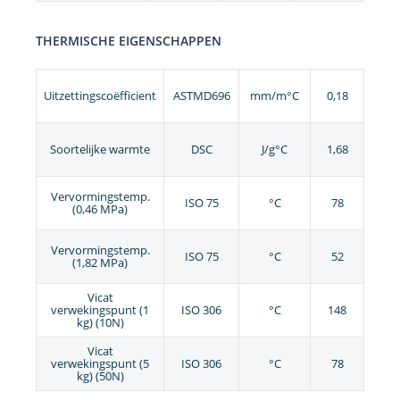
THERMISCHE EIGENSCHAPPEN
Uitzettingscoëfficient
ASTMD696
mm/m°C
0,18
Soortelijke warmte
DSC
J/g°C
1,68
Vervormingstemp.
ISO 75
°C
78
(0,46 MPa)
Vervormingstemp.
ISO 75
°C
52
(1,82 MPa)
Vicat
verwekingspunt (1
ISO 306
°C
148
kg) (10N)
Vicat
verwekingspunt (5
ISO 306
°C
78
kg) (50N)