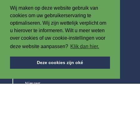
België
Wij maken op deze website gebruik van
T
+32 (0)56 60 79 19
cookies om uw gebruikerservaring te
F +32 (0)56 61 08 85
optimaliseren. Wij zijn wettelijk verplicht om
u hierover te informeren. Wilt u meer weten
info@iplast.be
over cookies of uw cookie-instellingen voor
deze website aanpassen?
Klik dan hier.
OVER ONS
Deze cookies zijn oké
Over IPB
Nieuws
Vacatures
Beurzen
BLIJF OP DE HOOGTE VAN ONZE PRODUCTEN &
BEURZEN