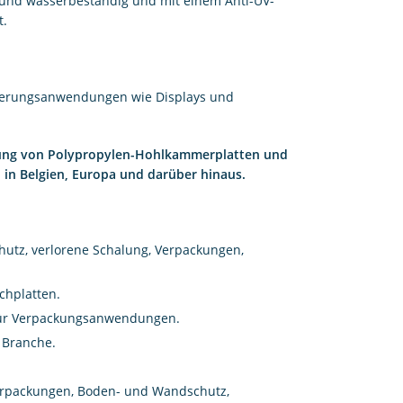
s- und wasserbeständig und mit einem Anti-UV-
t.
hilderungsanwendungen wie Displays und
eitung von Polypropylen-Hohlkammerplatten und
 in Belgien, Europa und darüber hinaus.
hutz, verlorene Schalung, Verpackungen,
chplatten.
für Verpackungsanwendungen.
e Branche.
verpackungen, Boden- und Wandschutz,