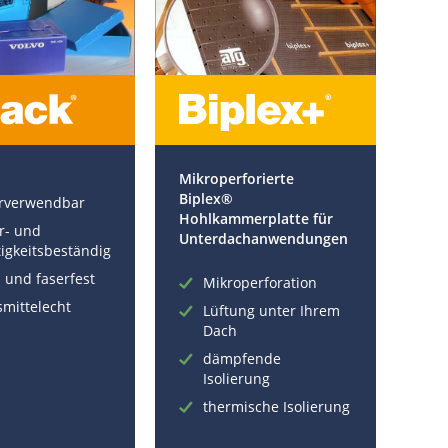
Mikroperforierte
Biplex®
rverwendbar
Hohlkammerplatte für
r- und
Unterdachanwendungen
tigkeitsbeständig
 und faserfest
Mikroperforation
smittelecht
Lüftung unter Ihrem
Dach
dämpfende
Isolierung
thermische Isolierung