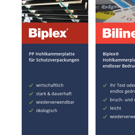
PP Hohlkammerplatte
Biplex®
für Schutzverpackungen
Hohlkammerpla
endloser Bedr
wirtschaftlich
Ihr Text ode
endlos gedr
stark & dauerhaft
bruch- und 
wiederverwendbar
leicht
ökologisch
wiederverw