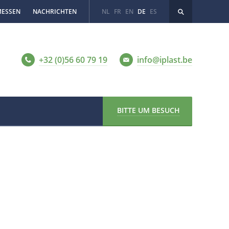
MESSEN
NACHRICHTEN
NL
FR
EN
DE
ES
+32 (0)56 60 79 19
info@iplast.be
BITTE UM BESUCH