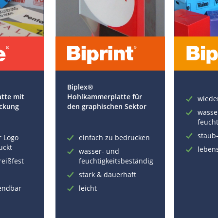
Biplex®
tte mit
Hohlkammerplatte für
wiede
uckung
den graphischen Sektor
wasse
feuch
staub-
r Logo
einfach zu bedrucken
uckt
leben
wasser- und
reißfest
feuchtigkeitsbeständig
stark & dauerhaft
endbar
leicht