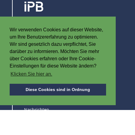
Steenovenstraat 30
8790 Waregem
Wir verwenden Cookies auf dieser Website,
Belgien
um Ihre Benutzererfahrung zu optimieren.
T
+32 (0)56 60 79 19
Wir sind gesetzlich dazu verpflichtet, Sie
F +32 (0)56 61 08 85
darüber zu informieren. Möchten Sie mehr
über Cookies erfahren oder Ihre Cookie-
info@iplast.be
Einstellungen für diese Website ändern?
Klicken Sie hier an.
ÜBER IPB
Diese Cookies sind in Ordnung
Über uns
Nachrichten
Stellenangebot
Messen