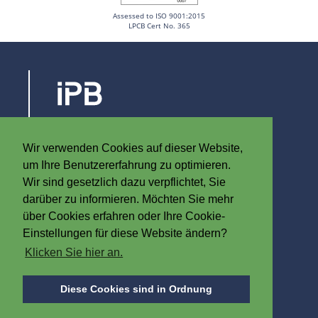
Assessed to ISO 9001:2015
LPCB Cert No. 365
Steenovenstraat 30
8790 Waregem
Wir verwenden Cookies auf dieser Website,
Belgien
um Ihre Benutzererfahrung zu optimieren.
T
+32 (0)56 60 79 19
Wir sind gesetzlich dazu verpflichtet, Sie
F +32 (0)56 61 08 85
darüber zu informieren. Möchten Sie mehr
über Cookies erfahren oder Ihre Cookie-
info@iplast.be
Einstellungen für diese Website ändern?
Klicken Sie hier an.
ÜBER IPB
Diese Cookies sind in Ordnung