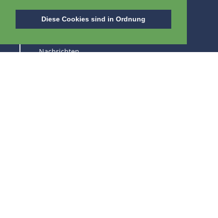
ÜBER IPB
Diese Cookies sind in Ordnung
Über uns
Nachrichten
Stellenangebot
Messen
HALTEN SIE SICH AUF DEM LAUFENDEN ÜBER
UNSERE PRODUKTE UND FACHMESSEN