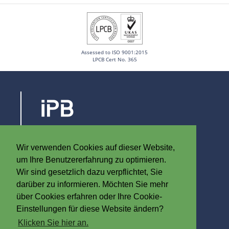
Assessed to ISO 9001:2015
LPCB Cert No. 365
Steenovenstraat 30
8790 Waregem
Wir verwenden Cookies auf dieser Website,
Belgien
um Ihre Benutzererfahrung zu optimieren.
T
+32 (0)56 60 79 19
Wir sind gesetzlich dazu verpflichtet, Sie
F +32 (0)56 61 08 85
darüber zu informieren. Möchten Sie mehr
über Cookies erfahren oder Ihre Cookie-
info@iplast.be
Einstellungen für diese Website ändern?
Klicken Sie hier an.