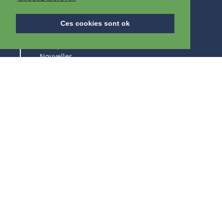
A PROPOS D'IPB
Ces cookies sont ok
A Propos d'IPB
Nouvelles
Emploi
Salons
RESTEZ AU COURANT DE NOS PRODUITS &
SALONS