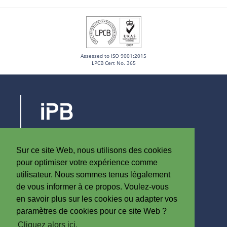
Assessed to ISO 9001:2015
LPCB Cert No. 365
Steenovenstraat 30
8790 Waregem
Sur ce site Web, nous utilisons des cookies
Belgique
pour optimiser votre expérience comme
T
+32 (0)56 60 79 19
utilisateur. Nous sommes tenus légalement
F +32 (0)56 61 08 85
de vous informer à ce propos. Voulez-vous
en savoir plus sur les cookies ou adapter vos
info@iplast.be
paramètres de cookies pour ce site Web ?
Cliquez alors ici.