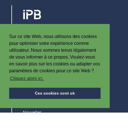
Steenovenstraat 30
8790 Waregem
Sur ce site Web, nous utilisons des cookies
Belgique
pour optimiser votre expérience comme
T
+32 (0)56 60 79 19
utilisateur. Nous sommes tenus légalement
F +32 (0)56 61 08 85
de vous informer à ce propos. Voulez-vous
en savoir plus sur les cookies ou adapter vos
info@iplast.be
paramètres de cookies pour ce site Web ?
Cliquez alors ici.
A PROPOS D'IPB
Ces cookies sont ok
A Propos d'IPB
Nouvelles
Emploi
Salons