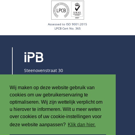
Assessed to ISO 9001:2015
LPCB Cert No. 365
Steenovenstraat 30
8790 Waregem
België
Wij maken op deze website gebruik van
T
+32 (0)56 60 79 19
cookies om uw gebruikerservaring te
F +32 (0)56 61 08 85
optimaliseren. Wij zijn wettelijk verplicht om
u hierover te informeren. Wilt u meer weten
info@iplast.be
over cookies of uw cookie-instellingen voor
deze website aanpassen?
Klik dan hier.