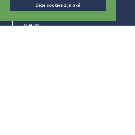
OVER ONS
Deze cookies zijn oké
Over IPB
Nieuws
Vacatures
Beurzen
BLIJF OP DE HOOGTE VAN ONZE PRODUCTEN &
BEURZEN