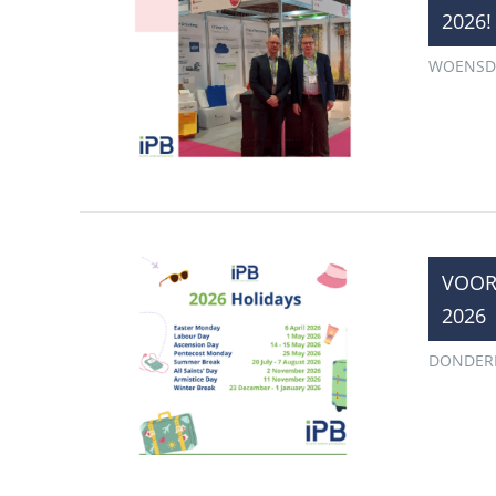
2026!
WOENSDA
​VOO
2026
DONDERD