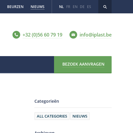
BEURZEN
NIEUWS
NL
FR
EN
DE
ES
+32 (0)56 60 79 19
info@iplast.be
BEZOEK AANVRAGEN
Categorieën
ALL CATEGORIES
NIEUWS
Archieven