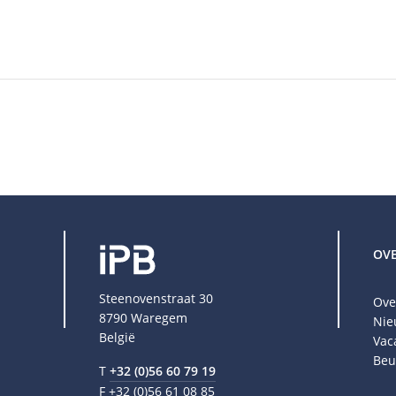
OV
Steenovenstraat 30
Ove
8790 Waregem
Nie
België
Vac
Beu
T
+32 (0)56 60 79 19
F +32 (0)56 61 08 85