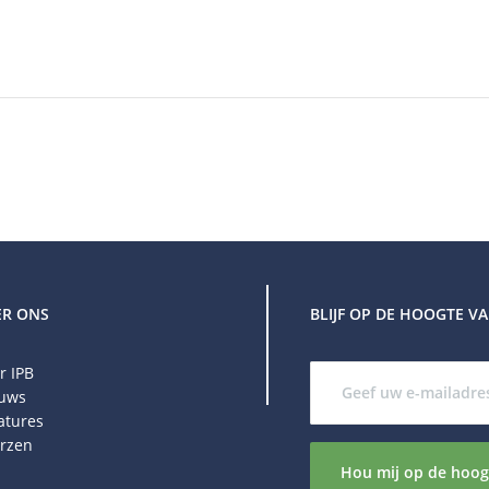
ER ONS
BLIJF OP DE HOOGTE 
r IPB
uws
atures
rzen