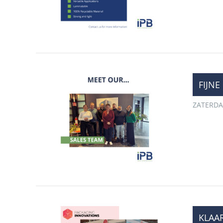
​FIJ
ZATERDA
KLAA