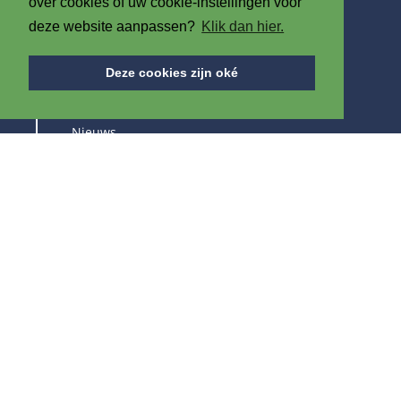
over cookies of uw cookie-instellingen voor
deze website aanpassen?
Klik dan hier.
OVER ONS
Deze cookies zijn oké
Over IPB
Nieuws
Vacatures
Beurzen
BLIJF OP DE HOOGTE VAN ONZE PRODUCTEN &
BEURZEN