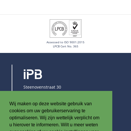
Assessed to ISO 9001:2015
LPCB Cert No. 365
Steenovenstraat 30
8790 Waregem
België
Wij maken op deze website gebruik van
T
+32 (0)56 60 79 19
cookies om uw gebruikerservaring te
F +32 (0)56 61 08 85
optimaliseren. Wij zijn wettelijk verplicht om
u hierover te informeren. Wilt u meer weten
info@iplast.be