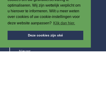
F +32 (0)56 61 08 85
optimaliseren. Wij zijn wettelijk verplicht om
u hierover te informeren. Wilt u meer weten
info@iplast.be
over cookies of uw cookie-instellingen voor
deze website aanpassen?
Klik dan hier.
OVER ONS
Deze cookies zijn oké
Over IPB
Nieuws
Vacatures
Beurzen
BLIJF OP DE HOOGTE VAN ONZE PRODUCTEN &
BEURZEN