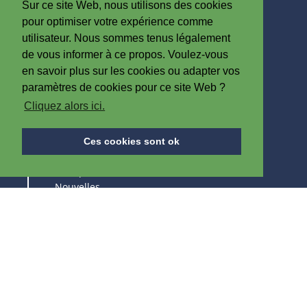
Sur ce site Web, nous utilisons des cookies
Belgique
pour optimiser votre expérience comme
T
+32 (0)56 60 79 19
utilisateur. Nous sommes tenus légalement
F +32 (0)56 61 08 85
de vous informer à ce propos. Voulez-vous
en savoir plus sur les cookies ou adapter vos
info@iplast.be
paramètres de cookies pour ce site Web ?
Cliquez alors ici.
A PROPOS D'IPB
Ces cookies sont ok
A Propos d'IPB
Nouvelles
Emploi
Salons
RESTEZ AU COURANT DE NOS PRODUITS &
SALONS