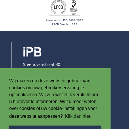
Assessed to ISO 9001:2015
LPCB Cert No. 365
Steenovenstraat 30
8790 Waregem
België
Wij maken op deze website gebruik van
T
+32 (0)56 60 79 19
cookies om uw gebruikerservaring te
F +32 (0)56 61 08 85
optimaliseren. Wij zijn wettelijk verplicht om
u hierover te informeren. Wilt u meer weten
info@iplast.be
over cookies of uw cookie-instellingen voor
deze website aanpassen?
Klik dan hier.
OVER ONS