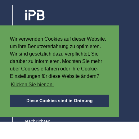
Steenovenstraat 30
8790 Waregem
Wir verwenden Cookies auf dieser Website,
Belgien
um Ihre Benutzererfahrung zu optimieren.
T
+32 (0)56 60 79 19
Wir sind gesetzlich dazu verpflichtet, Sie
F +32 (0)56 61 08 85
darüber zu informieren. Möchten Sie mehr
über Cookies erfahren oder Ihre Cookie-
info@iplast.be
Einstellungen für diese Website ändern?
Klicken Sie hier an.
ÜBER IPB
Diese Cookies sind in Ordnung
Über uns
Nachrichten
Stellenangebot
Messen