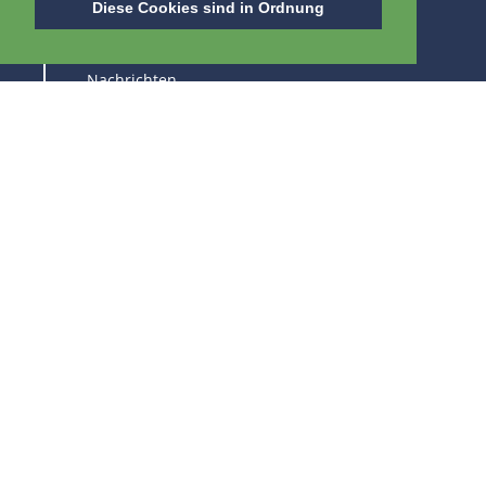
Diese Cookies sind in Ordnung
Über uns
Nachrichten
Stellenangebot
Messen
HALTEN SIE SICH AUF DEM LAUFENDEN ÜBER
UNSERE PRODUKTE UND FACHMESSEN