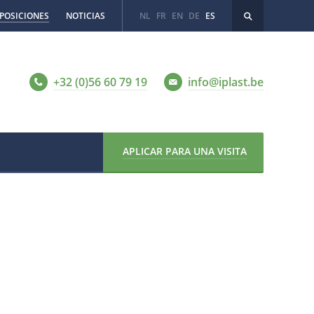
POSICIONES
NOTICIAS
NL
FR
EN
DE
ES
+32 (0)56 60 79 19
info@iplast.be
APLICAR PARA UNA VISITA