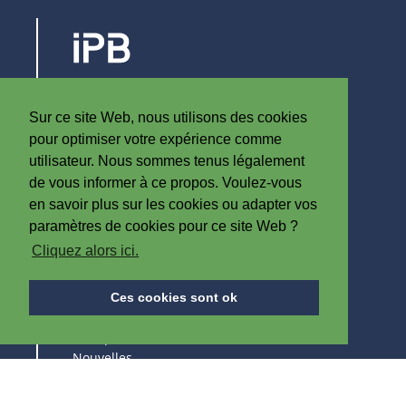
Steenovenstraat 30
8790 Waregem
Sur ce site Web, nous utilisons des cookies
Belgique
pour optimiser votre expérience comme
T
+32 (0)56 60 79 19
utilisateur. Nous sommes tenus légalement
F +32 (0)56 61 08 85
de vous informer à ce propos. Voulez-vous
en savoir plus sur les cookies ou adapter vos
info@iplast.be
paramètres de cookies pour ce site Web ?
Cliquez alors ici.
A PROPOS D'IPB
Ces cookies sont ok
A Propos d'IPB
Nouvelles
Emploi
Salons