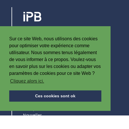
Steenovenstraat 30
8790 Waregem
Sur ce site Web, nous utilisons des cookies
Belgique
pour optimiser votre expérience comme
T
+32 (0)56 60 79 19
utilisateur. Nous sommes tenus légalement
F +32 (0)56 61 08 85
de vous informer à ce propos. Voulez-vous
en savoir plus sur les cookies ou adapter vos
info@iplast.be
paramètres de cookies pour ce site Web ?
Cliquez alors ici.
A PROPOS D'IPB
Ces cookies sont ok
A Propos d'IPB
Nouvelles
Emploi
Salons