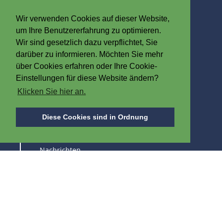
Steenovenstraat 30
8790 Waregem
Wir verwenden Cookies auf dieser Website,
Belgien
um Ihre Benutzererfahrung zu optimieren.
T
+32 (0)56 60 79 19
Wir sind gesetzlich dazu verpflichtet, Sie
F +32 (0)56 61 08 85
darüber zu informieren. Möchten Sie mehr
über Cookies erfahren oder Ihre Cookie-
info@iplast.be
Einstellungen für diese Website ändern?
Klicken Sie hier an.
ÜBER IPB
Diese Cookies sind in Ordnung
Über uns
Nachrichten
Stellenangebot
Messen
HALTEN SIE SICH AUF DEM LAUFENDEN ÜBER
UNSERE PRODUKTE UND FACHMESSEN