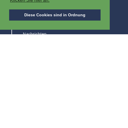
Klicken Sie hier an.
ÜBER IPB
Diese Cookies sind in Ordnung
Über uns
Nachrichten
Stellenangebot
Messen
HALTEN SIE SICH AUF DEM LAUFENDEN ÜBER
UNSERE PRODUKTE UND FACHMESSEN