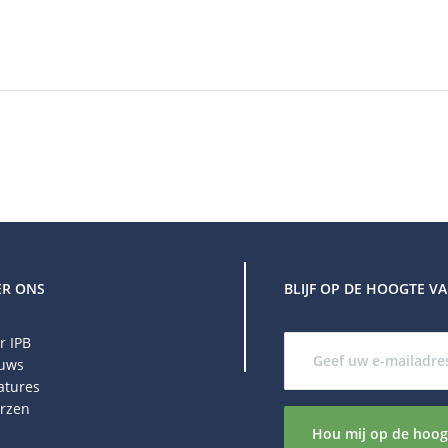
ER ONS
BLIJF OP DE HOOGTE 
r IPB
uws
atures
rzen