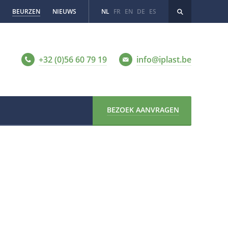
BEURZEN
NIEUWS
NL
FR
EN
DE
ES
+32 (0)56 60 79 19
info@iplast.be
BEZOEK AANVRAGEN