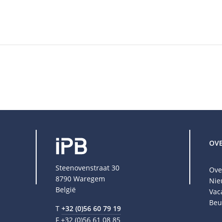
OV
Steenovenstraat 30
Ove
8790 Waregem
Nie
België
Vac
Beu
T
+32 (0)56 60 79 19
F +32 (0)56 61 08 85