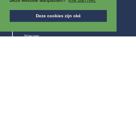
deze website aanpassen?
Klik dan hier.
OVER ONS
Deze cookies zijn oké
Over IPB
Nieuws
Vacatures
Beurzen
BLIJF OP DE HOOGTE VAN ONZE PRODUCTEN &
BEURZEN