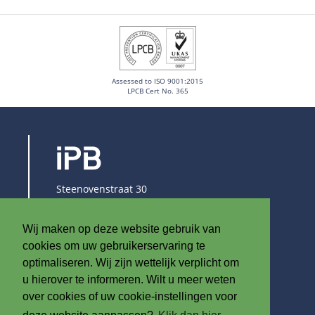
Assessed to ISO 9001:2015
LPCB Cert No. 365
Steenovenstraat 30
8790 Waregem
België
Wij maken op deze website gebruik van
T
+32 (0)56 60 79 19
cookies om uw gebruikerservaring te
F +32 (0)56 61 08 85
optimaliseren. Wij zijn wettelijk verplicht om
u hierover te informeren. Wilt u meer weten
info@iplast.be
over cookies of uw cookie-instellingen voor