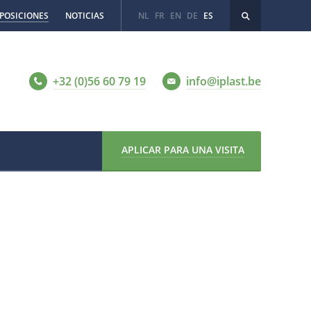
POSICIONES
NOTICIAS
NL
FR
EN
DE
ES
+32 (0)56 60 79 19
info@iplast.be
APLICAR PARA UNA VISITA